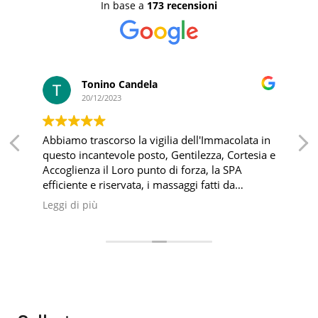
In base a
173 recensioni
Tonino Candela
20/12/2023
Abbiamo trascorso la vigilia dell'Immacolata in
questo incantevole posto, Gentilezza, Cortesia e
Accoglienza il Loro punto di forza, la SPA
efficiente e riservata, i massaggi fatti da
personale professionale, ultima CHICCA la
Leggi di più
Colazione fatta in una sala all'ultimo piano con
vista panoramica.