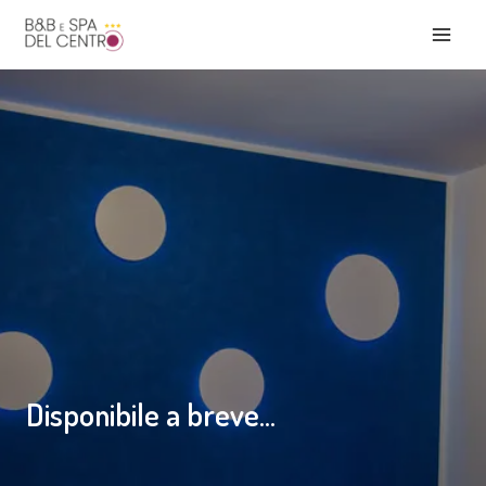
Vai
MAI
al
contenuto
MEN
Disponibile a breve...